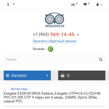
0
0
969-14-45
+7 (903)
Заказать обратный звонок
Онлайн -
Каталог
: 0
...
Витая пара
Exegate EX281813RUS Кабель Exegate UTP4-C6-CU-S23-IN-
PVC-GY-305 UTP 4 пары кат.6 медь, 23AWG, бухта 305м,
серый PVC