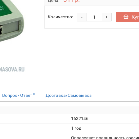
Цена:
-
Ку
Количество:
+
0
Вопрос - Ответ
Доставка/Самовывоз
1632146
1 год
Определяет правильность соеди