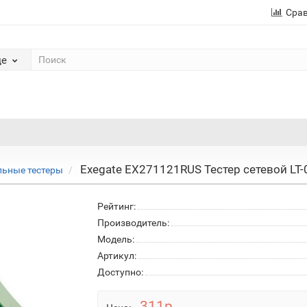
Сра
де
Exegate EX271121RUS Тестер сетевой LT-
льные тестеры
Рейтинг:
Производитель:
Модель:
Артикул:
Доступно:
311р.