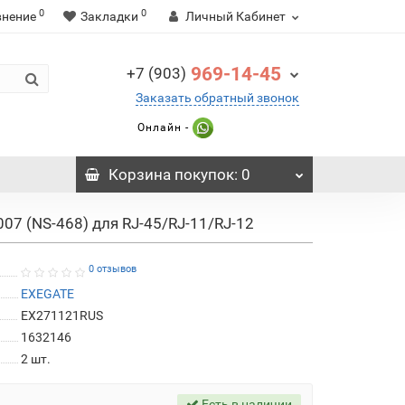
0
0
внение
Закладки
Личный Кабинет
969-14-45
+7 (903)
Заказать обратный звонок
Онлайн -
Корзина
покупок
: 0
007 (NS-468) для RJ-45/RJ-11/RJ-12
0 отзывов
EXEGATE
EX271121RUS
1632146
2
шт.
Есть в наличии