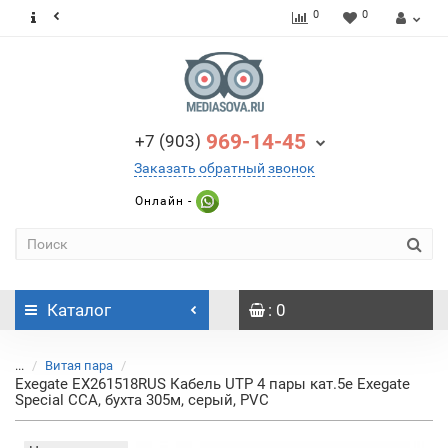
0
0
969-14-45
+7 (903)
Заказать обратный звонок
Онлайн -
Каталог
: 0
...
Витая пара
Exegate EX261518RUS Кабель UTP 4 пары кат.5e Exegate
Special CCA, бухта 305м, серый, PVC