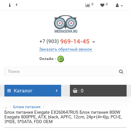
0
0
969-14-45
+7 (903)
Заказать обратный звонок
Онлайн -
Каталог
: 0
...
Блоки питания
Блок питания Exegate EX260647RUS Блок питания 800W
Exegate 800PPE, ATX, black, APFC, 12cm, 24p+(4+4)p, PCI-E,
3*IDE, 5*SATA, FDD OEM