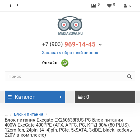
0
0
969-14-45
+7 (903)
Заказать обратный звонок
Онлайн -
Каталог
: 0
...
Блоки питания
Блок питания Exegate EX260638RUS-PC Блок питания
400W ExeGate 400PPE (ATX, APFC, PC, КПД 80% (80 PLUS),
12cm fan, 24pin, (4+4)pin, PCIe, 5xSATA, 3xIDE, black, кабель
220V в комплекте)