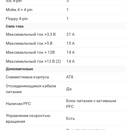
IDE 4-pin
3
Molex 4 + 4 pin
1
Floppy 4-pin
1
Сила тока
Максимальный ток +3,3 В
21 A
Максимальный ток +5 В
15 A
Максимальный ток + 12В
14 A
Максимальный ток +12 В (2)
14 А
Дополнительно
Совместимые корпуса
ATX
Отсоединяющиеся кабели
Да
питания
Блок питания с активным
Наличие PFC
PFC
Управление скоростью
Есть
вращения