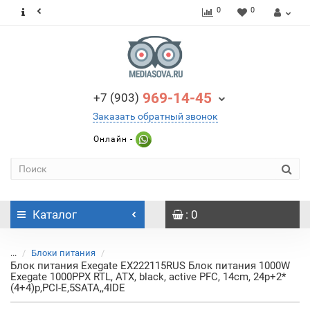
0
0
969-14-45
+7 (903)
Заказать обратный звонок
Онлайн -
Каталог
: 0
...
Блоки питания
Блок питания Exegate EX222115RUS Блок питания 1000W
Exegate 1000PPX RTL, ATX, black, active PFC, 14cm, 24p+2*
(4+4)p,PCI-E,5SATA,,4IDE