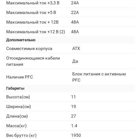
Максимальный ток +3,3 В
24А
Максимальный ток +5 В
22А
Максимальный ток + 12В
48А
Максимальный ток +12 В (2)
48А
Дополнительно
Совместимые корпуса
АТХ
Отсоединяющиеся кабели
Да
питания
Блок питания с активным
Наличие PFC
PFC
Габариты
Высота(см)
11
Ширина(см)
19
Длина(см)
27
Масса(кг)
1.4
Вес брутто (кг)
1950