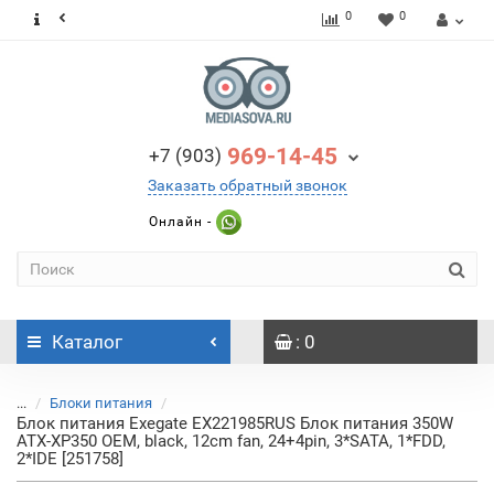
0
0
969-14-45
+7 (903)
Заказать обратный звонок
Онлайн -
Каталог
: 0
...
Блоки питания
Блок питания Exegate EX221985RUS Блок питания 350W
ATX-XP350 OEM, black, 12cm fan, 24+4pin, 3*SATA, 1*FDD,
2*IDE [251758]