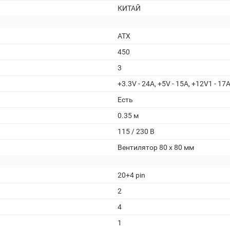
КИТАЙ
ATX
450
3
+3.3V - 24A, +5V - 15A, +12V1 - 17A
Есть
0.35 м
115 / 230 В
Вентилятор 80 x 80 мм
20+4 pin
2
4
1