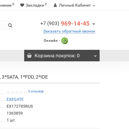
0
0
внение
Закладки
Личный Кабинет
969-14-45
+7 (903)
Заказать обратный звонок
Онлайн -
Корзина
покупок
: 0
3*SATA, 1*FDD, 2*IDE
0 отзывов
EXEGATE
EX172785RUS
1363859
1
шт.