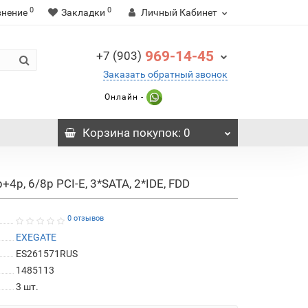
0
0
внение
Закладки
Личный Кабинет
969-14-45
+7 (903)
Заказать обратный звонок
Онлайн -
Корзина
покупок
: 0
4p, 6/8p PCI-E, 3*SATA, 2*IDE, FDD
0 отзывов
EXEGATE
ES261571RUS
1485113
3
шт.