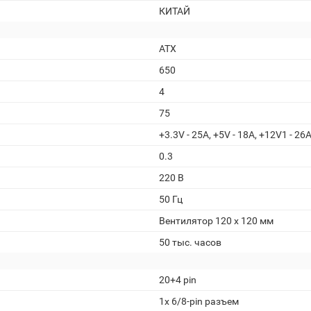
КИТАЙ
ATX
650
4
75
+3.3V - 25A, +5V - 18A, +12V1 - 26A
0.3
220 В
50 Гц
Вентилятор 120 x 120 мм
50 тыс. часов
20+4 pin
1x 6/8-pin разъем