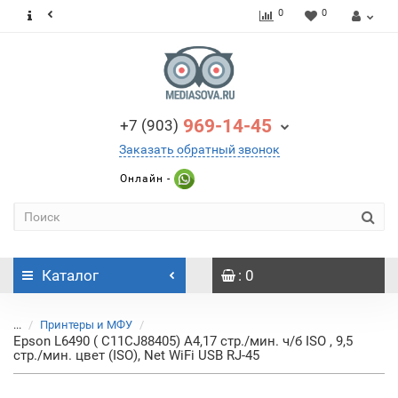
0
0
969-14-45
+7 (903)
Заказать обратный звонок
Онлайн -
Каталог
: 0
...
Принтеры и МФУ
Epson L6490 ( C11CJ88405) A4,17 стр./мин. ч/б ISO , 9,5
стр./мин. цвет (ISO), Net WiFi USB RJ-45