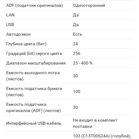
ADF (податчик оригиналов)
Односторонний
LAN
Да
USB
Да
Автодозвон
Есть
Глубина цвета (бит)
24
Градаций (bit) серого цвета
256
Диапазон масштабирования
25 - 400 %
Емкость выходного лотка
30
(листов)
Емкость податчика бумаги
100
(листов)
Емкость податчика
30
оригиналов (ADF) (листов)
Не входит в комплект
Интерфейсный USB-кабель
поставки
103 (C13T00S24A) (голубой),