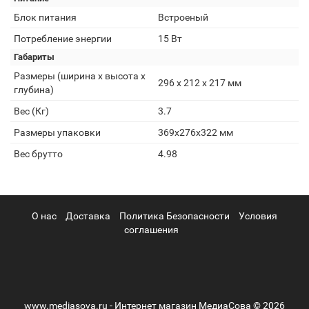
Блок питания
Встроеный
Потребление энергии
15 Вт
Габариты
Размеры (ширина x высота x
296 х 212 х 217 мм
глубина)
Вес (Кг)
3.7
Размеры упаковки
369x276x322 мм
Вес брутто
4.98
О нас
Доставка
Политика Безопасности
Условия
соглашения
www.mediasova.ru - Интернет магазин МедиаСова © 2026