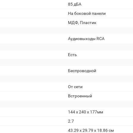
85 дБА
На боковой панели
МДФ, Пластик
Аудиовыходы RCA
Есть
Беспроводной
От сети
Встроенный
144 х 240 х 177мм
2.7
43.29 x 29.79 x 18.86 см