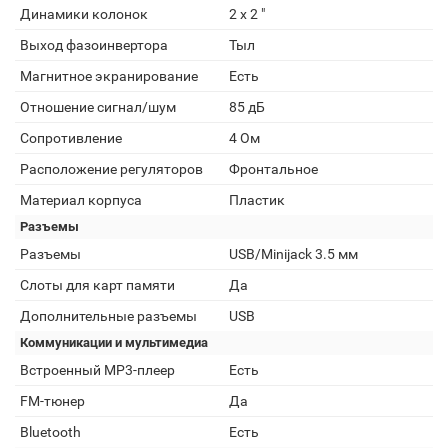
Динамики колонок
2 х 2 "
Выход фазоинвертора
Тыл
Магнитное экранирование
Есть
Отношение сигнал/шум
85 дБ
Сопротивление
4 Ом
Расположение регуляторов
Фронтальное
Материал корпуса
Пластик
Разъемы
Разъемы
USB/Minijack 3.5 мм
Слоты для карт памяти
Да
Дополнительные разъемы
USB
Коммуникации и мультимедиа
Встроенный MP3-плеер
Есть
FM-тюнер
Да
Bluetooth
Есть