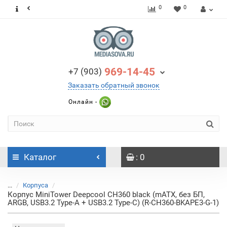
0
0
969-14-45
+7 (903)
Заказать обратный звонок
Онлайн -
Каталог
: 0
...
Корпуса
Корпус MiniTower Deepcool CH360 black (mATX, без БП,
ARGB, USB3.2 Type-A + USB3.2 Type-C) (R-CH360-BKAPE3-G-1)