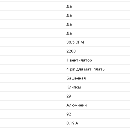
Да
Да
Да
Да
38.5 CFM
2200
1 вентилятор
4-pin для мат. платы
Башенная
Клипсы
29
Алюминий
92
0.19 A