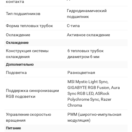
контакта
Гидродинамический
Тип подшипников
подшипник
Форма тепловых трубок
C-типа
Охлаждение
Активное охлаждение
Охлаждение
Конструкция системы
6 тепловых трубок
охлаждения
диаметром 6 мм
Дополнительно
Подсветка
Разноцветная
MSI Mystic Light Sync,
GIGABYTE RGB Fusion, Aura
Поддержка синхронизации
Sync RGB LED, ASRock
RGB подсветки
Polychrome Sync, Razer
Chroma
Управление скоростью
PWM (широтно-импульсная
вращения
модуляция)
Питание