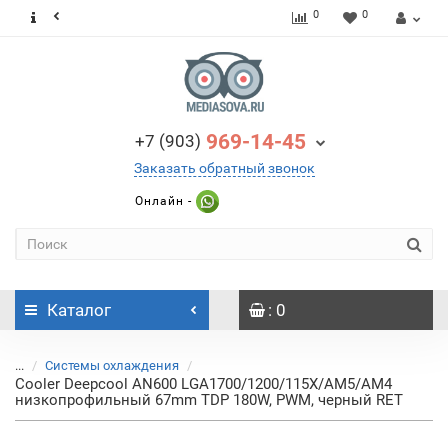
0
0
969-14-45
+7 (903)
Заказать обратный звонок
Онлайн -
Каталог
: 0
...
Системы охлаждения
Cooler Deepcool AN600 LGA1700/1200/115X/AM5/AM4
низкопрофильный 67mm TDP 180W, PWM, черный RET