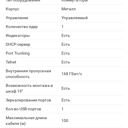
Тип оборудования
Коммутаторы
Корпус
Металл
Управление
Управляемый
Количество ядер
1
Индикаторы
Есть
DHCP-сервер
Есть
Port Trunking
Есть
Telnet
Есть
Внутренняя пропускная
168 ГБит/с
способность
Возможность монтажа в
Есть
шкаф 19"
Зеркалирование портов
Есть
Кол-во USB-портов
1
Максимальная длина
100
кабеля (м)