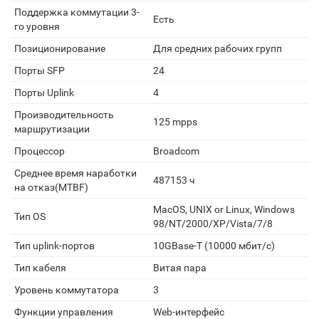
Поддержка коммутации 3-
Есть
го уровня
Позиционирование
Для средних рабочих групп
Порты SFP
24
Порты Uplink
4
Производительность
125 mpps
маршрутизации
Процессор
Broadcom
Среднее время наработки
487153 ч
на отказ(MTBF)
MacOS, UNIX or Linux, Windows
Тип OS
98/NT/2000/XP/Vista/7/8
Тип uplink-портов
10GBase-T (10000 мбит/с)
Тип кабеля
Витая пара
Уровень коммутатора
3
Функции управления
Web-интерфейс