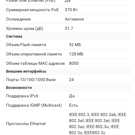
Power over Ethernet (PoE)
Да
Суммарная мощность PoE
370 Вт
Охлаждение
Активное
Уровень шума (дБ)
51.7
Система
Объем Flash памяти
32 МБ
Объем оперативной памяти
128 МБ
Объем таблицы MAC адресов
8000
Внешние интерфейсы
Порты 10/100/1000 Base
24
Возможности
Поддержка IPv6
Да
Поддержка IGMP (Multicast)
Есть
IEEE 802.3, IEEE 802.3ab, IEEE
802.3af, IEEE 802.3at, IEEE
Протоколы Ethernet
802.3az, IEEE 802.3u, IEEE
802.3x, IEEE802.3z