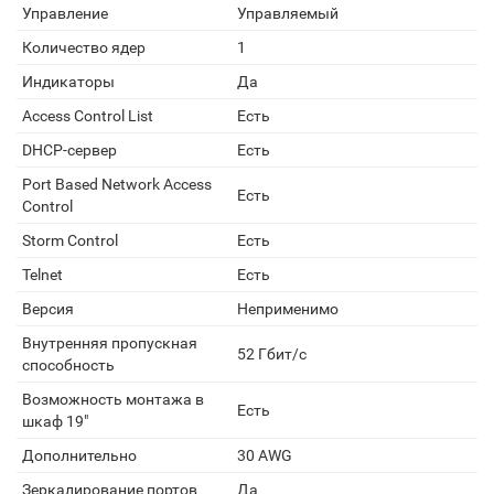
Управление
Управляемый
Количество ядер
1
Индикаторы
Да
Access Control List
Есть
DHCP-сервер
Есть
Port Based Network Access
Есть
Control
Storm Control
Есть
Telnet
Есть
Версия
Неприменимо
Внутренняя пропускная
52 Гбит/с
способность
Возможность монтажа в
Есть
шкаф 19"
Дополнительно
30 AWG
Зеркалирование портов
Да