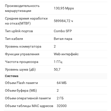
Производительность
130,95 Mpps
маршрутизации
Среднее время наработки
589984,72 ч
на отказ(MTBF)
Тип uplink-портов
Combo SFP
Тип кабеля
Витая пара
Уровень коммутатора
2
Функции управления
Web-интерфейс
Частота процессора
1 ГГц
Уровень шума (дБ)
50,7
Система
Объем Flash памяти
64 МБ
Объем буфера (МБ)
2
Объем оперативной памяти
2 ГБ
Объем таблицы MAC адресов
32000