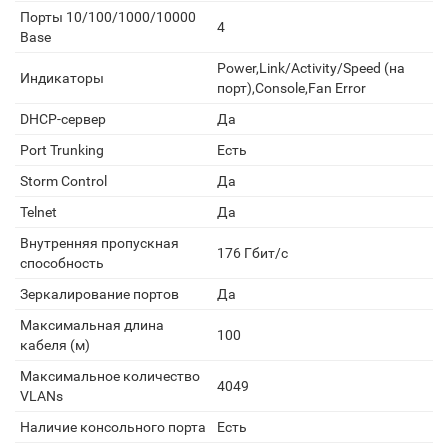
Порты 10/100/1000/10000
4
Base
Power,Link/Activity/Speed (на
Индикаторы
порт),Console,Fan Error
DHCP-сервер
Да
Port Trunking
Есть
Storm Control
Да
Telnet
Да
Внутренняя пропускная
176 Гбит/с
способность
Зеркалирование портов
Да
Максимальная длина
100
кабеля (м)
Максимальное количество
4049
VLANs
Наличие консольного порта
Есть