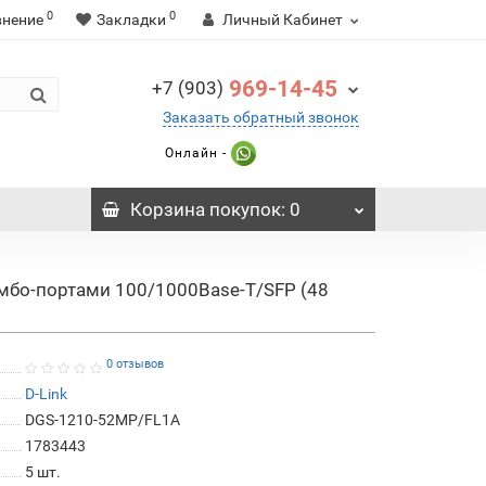
0
0
внение
Закладки
Личный Кабинет
969-14-45
+7 (903)
Заказать обратный звонок
Онлайн -
Корзина
покупок
: 0
мбо-портами 100/1000Base-T/SFP (48
0 отзывов
D-Link
DGS-1210-52MP/FL1A
1783443
5
шт.