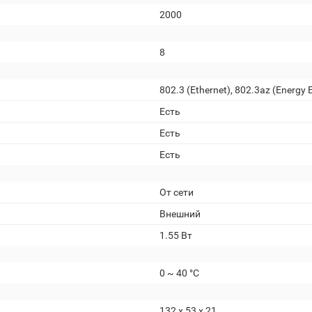
2000
8
802.3 (Ethernet), 802.3az (Energy E
Есть
Есть
Есть
От сети
Внешний
1.55 Вт
0 ~ 40 °C
132 x 53 x 21