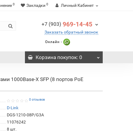
0
0
внение
Закладки
Личный Кабинет
969-14-45
+7 (903)
Заказать обратный звонок
Онлайн -
Корзина
покупок
: 0
ами 1000Base-X SFP (8 портов PoE
0 отзывов
D-Link
DGS-1210-08P/G3A
11076242
8
шт.