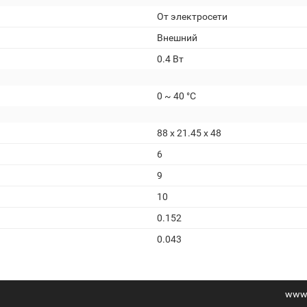
От электросети
Внешний
0.4 Вт
0 ~ 40 °C
88 x 21.45 x 48
6
9
10
0.152
0.043
www.