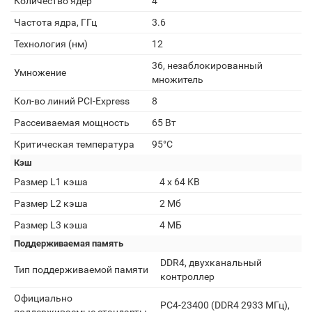
Количество ядер
4
Частота ядра, ГГц
3.6
Технология (нм)
12
36, незаблокированный
Умножение
множитель
Кол-во линий PCI-Express
8
Рассеиваемая мощность
65 Вт
Критическая температура
95°C
Кэш
Размер L1 кэша
4 x 64 KB
Размер L2 кэша
2 Мб
Размер L3 кэша
4 МБ
Поддерживаемая память
DDR4, двухканальный
Тип поддерживаемой памяти
контроллер
Официально
PC4-23400 (DDR4 2933 МГц),