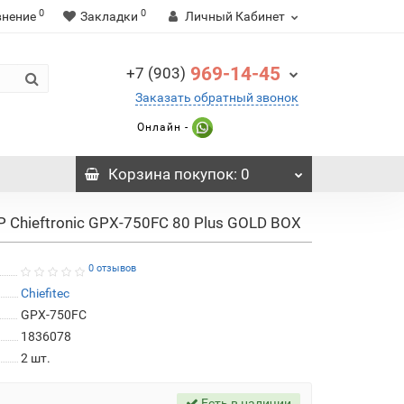
0
0
внение
Закладки
Личный Кабинет
969-14-45
+7 (903)
Заказать обратный звонок
Онлайн -
Корзина
покупок
: 0
P Chieftronic GPX-750FC 80 Plus GOLD BOX
0 отзывов
Chiefitec
GPX-750FC
1836078
2
шт.
Есть в наличии