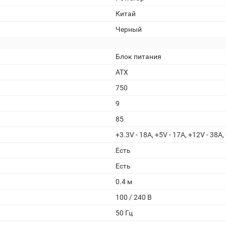
Китай
Черный
Блок питания
ATX
750
9
85
+3.3V - 18A, +5V - 17A, +12V - 38A,
Есть
Есть
0.4 м
100 / 240 В
50 Гц