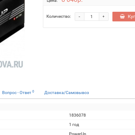
Цена:
-
Ку
Количество:
+
0
Вопрос - Ответ
Доставка/Самовывоз
1836078
1 год
PowerUp