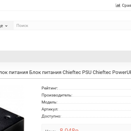
Сра
де
лок питания Блок питания Chieftec PSU Chieftec PowerU
Рейтинг:
Производитель:
Модель:
Артикул:
Доступно:
8 048р.