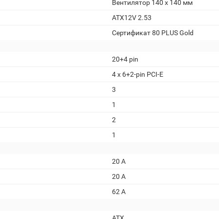
Вентилятор 140 x 140 мм
ATX12V 2.53
Сертификат 80 PLUS Gold
20+4 pin
4 х 6+2-pin PCI-E
3
1
2
1
20 A
20 A
62 A
ATX