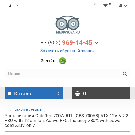
0
0
969-14-45
+7 (903)
Заказать обратный звонок
Онлайн -
Каталог
: 0
...
Блоки питания
Блок питания Chieftec 700W RTL [GPS-700A8] ATX-12V V.2.3
PSU with 12 cm fan, Active PFC, fficiency >80% with power
cord 230V only