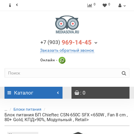
0
0
969-14-45
+7 (903)
Заказать обратный звонок
Онлайн -
Каталог
: 0
...
Блоки питания
Блок питания БП Chieftec CSN-650C SFX <650W , Fan 8 cm ,
80+ Gold, КПД>90%, Модульный , Retail>