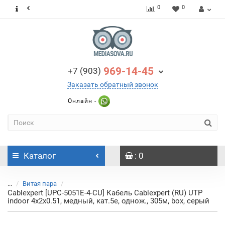
0
0
969-14-45
+7 (903)
Заказать обратный звонок
Онлайн -
Каталог
: 0
...
Витая пара
Cablexpert [UPC-5051E-4-CU] Кабель Cablexpert (RU) UTP
indoor 4x2x0.51, медный, кат.5e, однож., 305м, box, серый