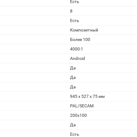
Есть
8
Есть
Композитный
Более 100
4000:1
Android
Да
Да
Да
945 х 527 х 75 мм
PAL/SECAM
200x100
Да
Есть