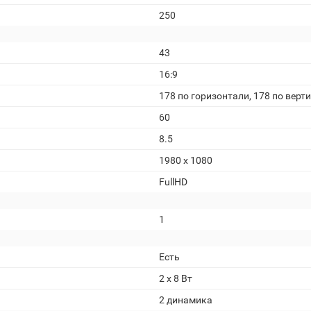
250
43
16:9
178 по горизонтали, 178 по верт
60
8.5
1980 x 1080
FullHD
1
Есть
2 x 8 Вт
2 динамика