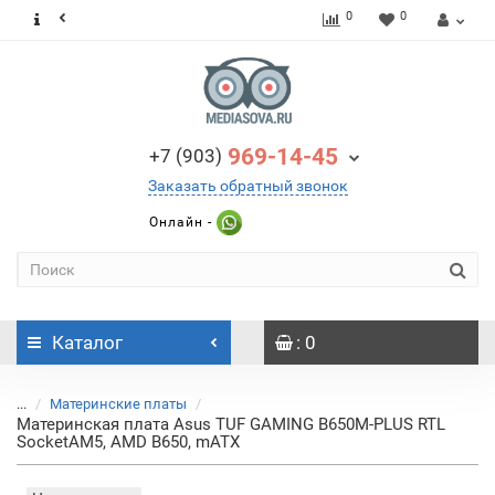
0
0
969-14-45
+7 (903)
Заказать обратный звонок
Онлайн -
Каталог
: 0
...
Материнские платы
Материнская плата Asus TUF GAMING B650M-PLUS RTL
SocketAM5, AMD B650, mATX