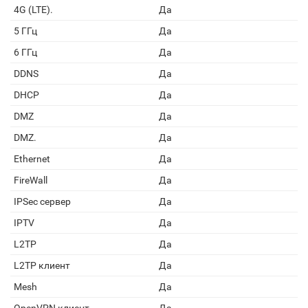
4G (LTE).
Да
5 ГГц
Да
6 ГГц
Да
DDNS
Да
DHCP
Да
DMZ
Да
DMZ.
Да
Ethernet
Да
FireWall
Да
IPSec сервер
Да
IPTV
Да
L2TP
Да
L2TP клиент
Да
Mesh
Да