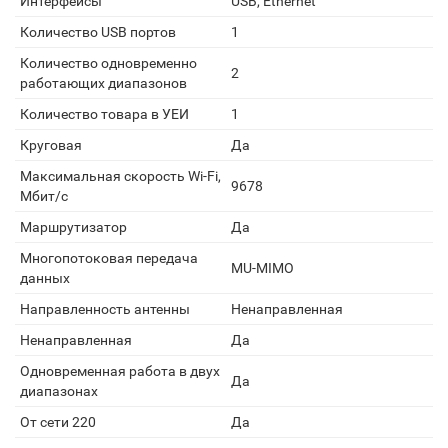
Интерфейсы
USB, Ethernet
Количество USB портов
1
Количество одновременно
2
работающих диапазонов
Количество товара в УЕИ
1
Круговая
Да
Максимальная скорость Wi-Fi,
9678
Мбит/с
Маршрутизатор
Да
Многопотоковая передача
MU-MIMO
данных
Направленность антенны
Ненаправленная
Ненаправленная
Да
Одновременная работа в двух
Да
диапазонах
От сети 220
Да