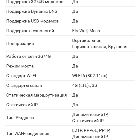
Поддержка 3G/4G модемов
Да
Поддержка Dynamic DNS
Да
Поддержка USB-модемов
Да
Поддержка технологий
FireWall, Mesh
Вертикальная,
Поляризация
Горизонтальная, Круговая
Работа от сети 3G/4G
Да
Режим моста
Да
Стандарт Wi-Fi
Wi-Fi 6 (802.11ax)
Стандарты связи
4G (LTE)., 3G.
Статическая маршрутизация
Да
Статический IP
Да
Динамический IP,
Тип IP-адреса
Статический IP
L2TP, PPPoE, PPTP,
Тип WAN-соединения
Динамический IP.