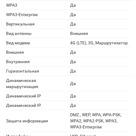
WPA3
Да
WPA3-Enterprise
Да
Вертикальная
Да
Вид антенны
Внешняя
Вид модема
4G (LTE), 3G, Маршрутизатор
Внешняя
Да
Внутренняя
Да
Горизонтальная
Да
Динамическая
Да
маршрутизация
Динамический IP
Да
Динамический IP.
Да
DMZ., WEP, WPA, WPA-PSK,
Защита информации
WPA2, WPA2-PSK, WPA3,
WPA3-Enterprise