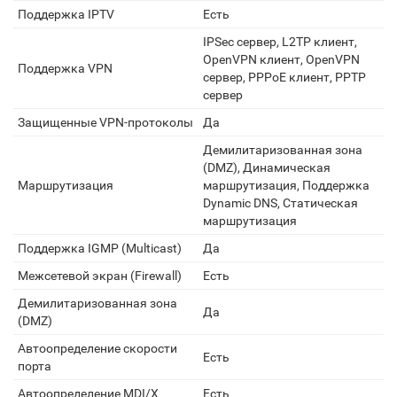
Поддержка IPTV
Есть
IPSec сервер, L2TP клиент,
OpenVPN клиент, OpenVPN
Поддержка VPN
сервер, PPPoE клиент, PPTP
сервер
Защищенные VPN-протоколы
Да
Демилитаризованная зона
(DMZ), Динамическая
Маршрутизация
маршрутизация, Поддержка
Dynamic DNS, Статическая
маршрутизация
Поддержка IGMP (Multicast)
Да
Межсетевой экран (Firewall)
Есть
Демилитаризованная зона
Да
(DMZ)
Автоопределение скорости
Есть
порта
Автоопределение MDI/X
Есть