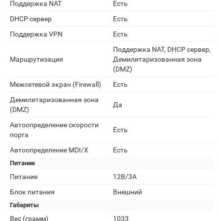
Поддержка NAT
Есть
DHCP сервер
Есть
Поддержка VPN
Есть
Поддержка NAT, DHCP сервер,
Маршрутизация
Демилитаризованная зона
(DMZ)
Межсетевой экран (Firewall)
Есть
Демилитаризованная зона
Да
(DMZ)
Автоопределение скорости
Есть
порта
Автоопределение MDI/X
Есть
Питание
Питание
12В/3А
Блок питания
Внешний
Габариты
Вес (грамм)
1033