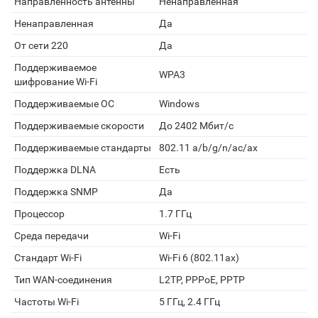
Направленность антенны
Ненаправленная
Ненаправленная
Да
От сети 220
Да
Поддерживаемое
WPA3
шифрование Wi-Fi
Поддерживаемые ОС
Windows
Поддерживаемые скорости
До 2402 Мбит/с
Поддерживаемые стандарты
802.11 a/b/g/n/ac/ax
Поддержка DLNA
Есть
Поддержка SNMP
Да
Процессор
1.7 ГГц
Среда передачи
Wi-Fi
Стандарт Wi-Fi
Wi-Fi 6 (802.11ax)
Тип WAN-соединения
L2TP, PPPoE, PPTP
Частоты Wi-Fi
5 ГГц, 2.4 ГГц