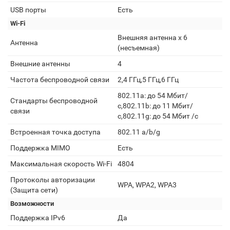
USB порты
Есть
Wi-Fi
Внешняя антенна x 6
Антенна
(несъемная)
Внешние антенны
4
Частота беспроводной связи
2,4 ГГц,5 ГГц,6 ГГц
802.11a: до 54 Мбит/
Стандарты беспроводной
с,802.11b: до 11 Мбит/
связи
с,802.11g: до 54 Мбит /с
Встроенная точка доступа
802.11 a/b/g
Поддержка MIMO
Есть
Максимальная скорость Wi-Fi
4804
Протоколы авторизации
WPA, WPA2, WPA3
(Защита сети)
Возможности
Поддержка IPv6
Да