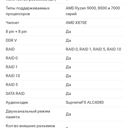
Типы поддерживаемых
AMD Ryzen 9000, 8000 и 7000
процессоров
серий
Чипсет
AMD X870E
8 pin + 8 pin
Да
DDR V
Да
RAID
RAID 0, RAID 1, RAID 5, RAID 10
RAID 0
Да
RAID 1
Да
RAID 10
Да
RAID 5
Да
SATA RAID
Да
Аудиокодек
SupremeFX ALC4080
Двухканальный режим
Да
памяти
Кол-во внешних разъемов