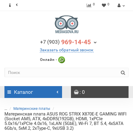
0
0
969-14-45
+7 (903)
Заказать обратный звонок
Онлайн -
Каталог
: 0
...
Материнские платы
Материнская плата ASUS ROG STRIX X870E-E GAMING WIFI
(Socket AM5, ATX, 4xDDR5(192GB), HDMI, 1xPCIe
5.0x16/1xPCIe 4.0x16, 1xLAN (5GbE), Wi-Fi 7, BT 5.4, 4xSATA
6Gb/s, 5xM.2, 2xType-C, 9xUSB 3.2)