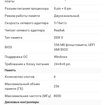
платы
Разъем питания процессора
8 pin + 8 pin
Режим работы памяти
Двухканальный
Скорость сетевого адаптера
5 Гбит/с
Чипсет сетевого адаптера
Realtek
Тип памяти
DDR V
256 Мб флэш-памяти, UEFI
BIOS
AMI BIOS
Поддержка ОС
Windows
Требования к блоку питания
24+8+8 pin
Память
Количество слотов
4
Максимальный объем
256
памяти (ГБ)
Максимальная частота (МГц)
8000
Дисковые контроллеры