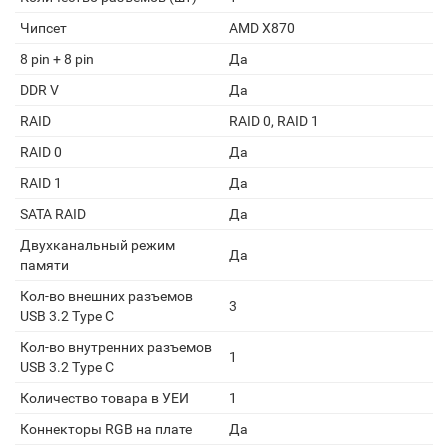
Чипсет
AMD X870
8 pin + 8 pin
Да
DDR V
Да
RAID
RAID 0, RAID 1
RAID 0
Да
RAID 1
Да
SATA RAID
Да
Двухканальный режим
Да
памяти
Кол-во внешних разъемов
3
USB 3.2 Type C
Кол-во внутренних разъемов
1
USB 3.2 Type C
Количество товара в УЕИ
1
Коннекторы RGB на плате
Да