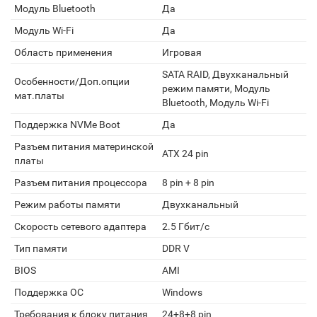
Модуль Bluetooth
Да
Модуль Wi-Fi
Да
Область применения
Игровая
SATA RAID, Двухканальный
Особенности/Доп.опции
режим памяти, Модуль
мат.платы
Bluetooth, Модуль Wi-Fi
Поддержка NVMe Boot
Да
Разъем питания материнской
ATX 24 pin
платы
Разъем питания процессора
8 pin + 8 pin
Режим работы памяти
Двухканальный
Скорость сетевого адаптера
2.5 Гбит/с
Тип памяти
DDR V
BIOS
AMI
Поддержка ОС
Windows
Требования к блоку питания
24+8+8 pin