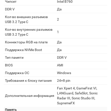
Чипсет
Intel B760
DDR V
Да
Кол-во внешних разъемов
2
USB 3.2 Type C
Кол-во внутренних разъемов
1
USB 3.2 Type C
Коннекторы RGB на плате
Да
Поддержка NVMe Boot
Да
Тип памяти
DDR V
BIOS
AMI
Поддержка ОС
Windows
Требования к блоку питания
24+8 pin
Fan Xpert 4, GameFirst VI,
LANGuard, SafeSlot, Sonic
Дополнительная информация
Radar III, Sonic Studio III,
SupremeFX
Память