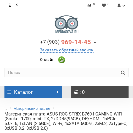
0
0
969-14-45
+7 (903)
Заказать обратный звонок
Онлайн -
Каталог
: 0
...
Материнские платы
Материнская плата ASUS ROG STRIX B760-I GAMING WIFI
(Socket 1700, mini ITX, 2xDDR5(96GB), DP/HDMI, 1xPCIe
5.0x16, 1xLAN (2.5GbE), Wi-Fi, 4xSATA 6Gb/s, 2xM.2, 2xType-C,
3xUSB 3.2, 3xUSB 2.0)