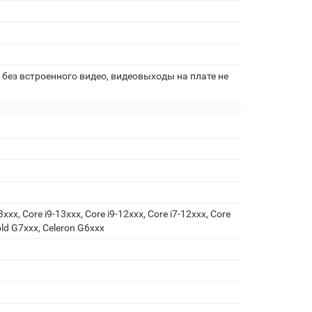
без встроенного видео, видеовыходы на плате не
3xxx, Core i9-13xxx, Core i9-12xxx, Core i7-12xxx, Core
old G7xxx, Celeron G6xxx