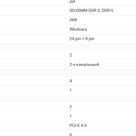
Да
SO-DIMM DDR II, DDR V
AMI
Windows
24 pin + 8 pin
2
2-х канальный
4
1
2
1
PCI-E 4.0
6