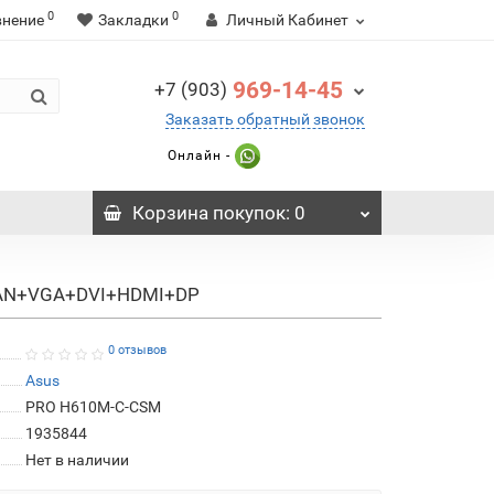
0
0
внение
Закладки
Личный Кабинет
969-14-45
+7 (903)
Заказать обратный звонок
Онлайн -
Корзина
покупок
: 0
bLAN+VGA+DVI+HDMI+DP
0 отзывов
Asus
PRO H610M-C-CSM
1935844
Нет в наличии