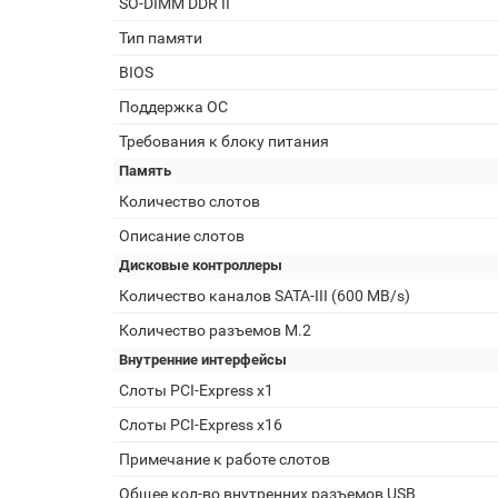
SO-DIMM DDR II
Тип памяти
BIOS
Поддержка ОС
Требования к блоку питания
Память
Количество слотов
Описание слотов
Дисковые контроллеры
Количество каналов SATA-III (600 MB/s)
Количество разъемов M.2
Внутренние интерфейсы
Слоты PCI-Express x1
Слоты PCI-Express x16
Примечание к работе слотов
Общее кол-во внутренних разъемов USB