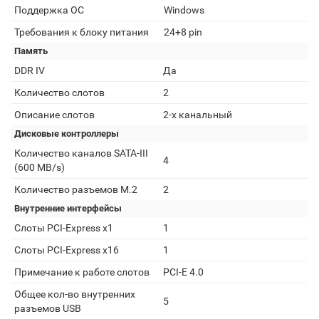
Поддержка ОС
Windows
Требования к блоку питания
24+8 pin
Память
DDR IV
Да
Количество слотов
2
Описание слотов
2-х канальный
Дисковые контроллеры
Количество каналов SATA-III
4
(600 MB/s)
Количество разъемов M.2
2
Внутренние интерфейсы
Слоты PCI-Express x1
1
Слоты PCI-Express x16
1
Примечание к работе слотов
PCI-E 4.0
Общее кол-во внутренних
5
разъемов USB