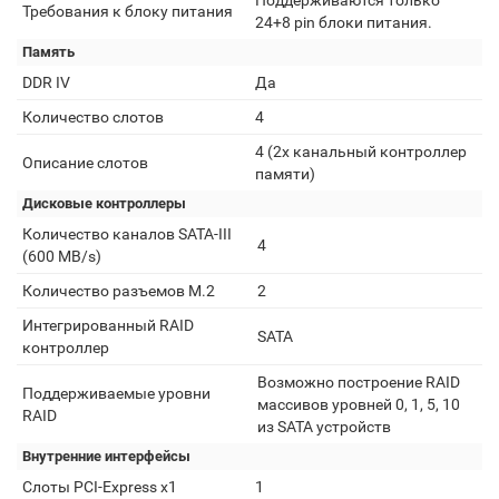
Поддерживаются только
Требования к блоку питания
24+8 pin блоки питания.
Память
DDR IV
Да
Количество слотов
4
4 (2х канальный контроллер
Описание слотов
памяти)
Дисковые контроллеры
Количество каналов SATA-III
4
(600 MB/s)
Количество разъемов M.2
2
Интегрированный RAID
SATA
контроллер
Возможно построение RAID
Поддерживаемые уровни
массивов уровней 0, 1, 5, 10
RAID
из SATA устройств
Внутренние интерфейсы
Слоты PCI-Express x1
1