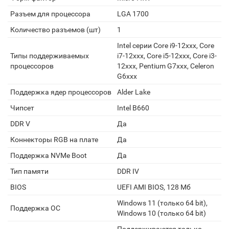
Разъем для процессора
LGA 1700
Количество разъемов (шт)
1
Intel серии Core i9-12xxx, Core
Типы поддерживаемых
i7-12xxx, Core i5-12xxx, Core i3-
процессоров
12xxx, Pentium G7xxx, Celeron
G6xxx
Поддержка ядер процессоров
Alder Lake
Чипсет
Intel B660
DDR V
Да
Коннекторы RGB на плате
Да
Поддержка NVMe Boot
Да
Тип памяти
DDR IV
BIOS
UEFI AMI BIOS, 128 Мб
Windows 11 (только 64 bit),
Поддержка ОС
Windows 10 (только 64 bit)