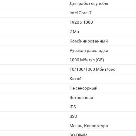
Для работы, учебы
Intel Core i7
1920 х 1080
2 Мп
Комбинированный
Русская раскладка
1000 Мбит/с (GE)
10/100/1000 Мбит/сек
Китай
Не сенсорный
Встроенная
IPS
SSD
Мышь, Клавиатура
SO-DIMM