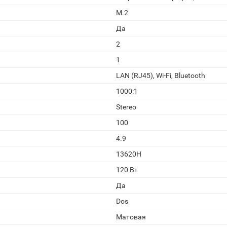
M.2
Да
2
1
LAN (RJ45), Wi-Fi, Bluetooth
1000:1
Stereo
100
4.9
13620H
120 Вт
Да
Dos
Матовая