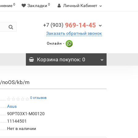
0
0
внение
Закладки
Личный Кабинет
969-14-45
+7 (903)
Заказать обратный звонок
Онлайн -
Корзина
покупок
: 0
cs/noOS/kb/m
0 отзывов
Asus
90PT03X1-M00120
11144501
Нет в наличии