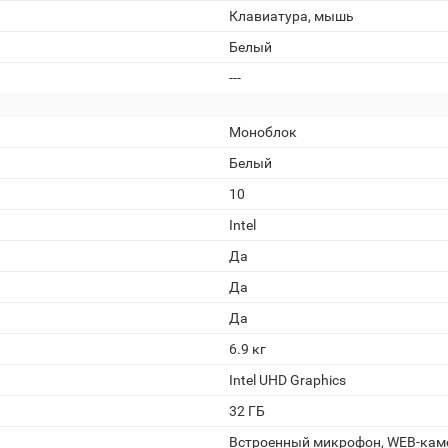
Клавиатура, мышь
Белый
---
Моноблок
Белый
10
Intel
Да
Да
Да
6.9 кг
Intel UHD Graphics
32 ГБ
Встроенный микрофон, WEB-кам