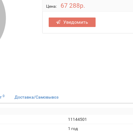
67 288р.
Цена:
Уведомить
0
ет
Доставка/Самовывоз
11144501
1 год