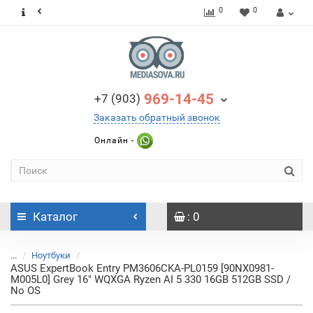
0
0
969-14-45
+7 (903)
Заказать обратный звонок
Онлайн -
Каталог
: 0
...
Ноутбуки
ASUS ExpertBook Entry PM3606CKA-PL0159 [90NX0981-
M005L0] Grey 16" WQXGA Ryzen AI 5 330 16GB 512GB SSD /
No OS