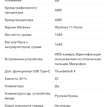
Алюминий
Да
Бренд графического
AMD
процессора
Бренд процессора
AMD
Версия Windows
Windows 11 Home
Вес нетто, грамм
1640
Вес ноутбука с
1640
аккумулятором, грамм
WEB-камера, Идентификация
Встроенные устройства
пользователя по отпечаткам
пальцев, Микрофон
Доп. функционал USB Type-C
Thunderbolt 4
Емкость, Вт*ч
42
Клавиатура
Да
Клавиатура и др. устройства
Русские буквы
ввода
Класс опасности товара
Не опасен