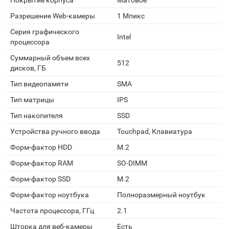
Покрытие корпуса
Матовое
Разрешение Web-камеры
1 Мпикс
Серия графического
Intel
процессора
Суммарный объем всех
512
дисков, ГБ
Тип видеопамяти
SMA
Тип матрицы
IPS
Тип накопителя
SSD
Устройства ручного ввода
Touchpad, Клавиатура
Форм-фактор HDD
M.2
Форм-фактор RAM
SO-DIMM
Форм-фактор SSD
M.2
Форм-фактор ноутбука
Полноразмерный ноутбук
Частота процессора, ГГц
2.1
Шторка для веб-камеры
Есть