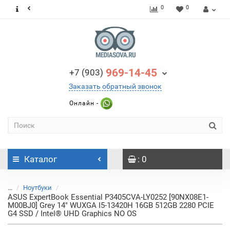
0
0
969-14-45
+7 (903)
Заказать обратный звонок
Онлайн -
Каталог
: 0
...
Ноутбуки
ASUS ExpertBook Essential P3405CVA-LY0252 [90NX08E1-
M00BJ0] Grey 14" WUXGA I5-13420H 16GB 512GB 2280 PCIE
G4 SSD / Intel® UHD Graphics NO OS