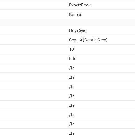
ExpertBook
Китай
Ноутбук
Серый (Gentle Grey)
10
Intel
Да
Да
Да
Да
Да
Да
Да
Да