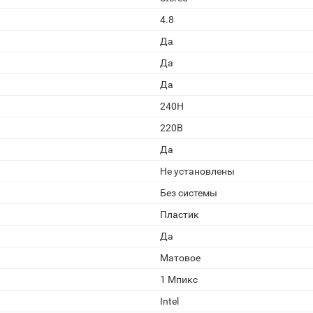
4.8
Да
Да
Да
240H
220В
Да
Не установлены
Без системы
Пластик
Да
Матовое
1 Мпикс
Intel