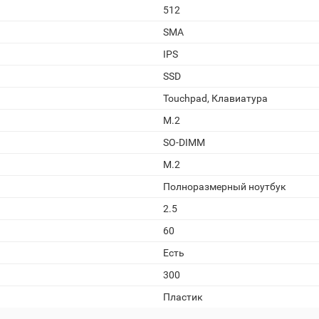
512
SMA
IPS
SSD
Touchpad, Клавиатура
M.2
SO-DIMM
M.2
Полноразмерный ноутбук
2.5
60
Есть
300
Пластик