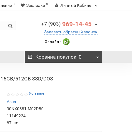
0
0
внение
Закладки
Личный Кабинет
969-14-45
+7 (903)
Заказать обратный звонок
Онлайн -
Корзина
покупок
: 0
0H 16GB/512GB SSD/DOS
0 отзывов
Asus
90NX0881-M02DB0
11149224
87
шт.