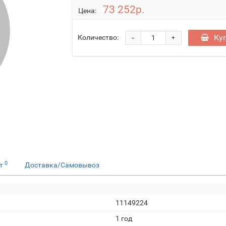
73 252р.
Цена:
-
Ку
Количество:
+
0
ет
Доставка/Самовывоз
11149224
1 год