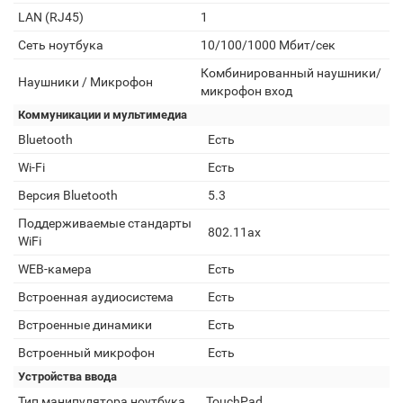
LAN (RJ45)
1
Сеть ноутбука
10/100/1000 Мбит/сек
Комбинированный наушники/
Наушники / Микрофон
микрофон вход
Коммуникации и мультимедиа
Bluetooth
Есть
Wi-Fi
Есть
Версия Bluetooth
5.3
Поддерживаемые стандарты
802.11ax
WiFi
WEB-камера
Есть
Встроенная аудиосистема
Есть
Встроенные динамики
Есть
Встроенный микрофон
Есть
Устройства ввода
Тип манипулятора ноутбука
TouchPad