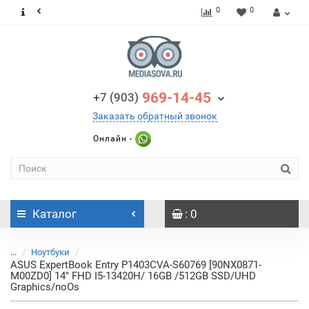
0
0
969-14-45
+7 (903)
Заказать обратный звонок
Онлайн -
Каталог
: 0
...
Ноутбуки
ASUS ExpertBook Entry P1403CVA-S60769 [90NX0871-
M00ZD0] 14" FHD I5-13420H/ 16GB /512GB SSD/UHD
Graphics/noOs