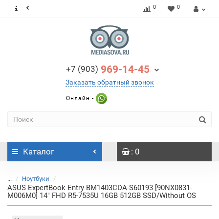
0
0
969-14-45
+7 (903)
Заказать обратный звонок
Онлайн -
Каталог
: 0
...
Ноутбуки
ASUS ExpertBook Entry BM1403CDA-S60193 [90NX0831-
M006M0] 14" FHD R5-7535U 16GB 512GB SSD/Without OS