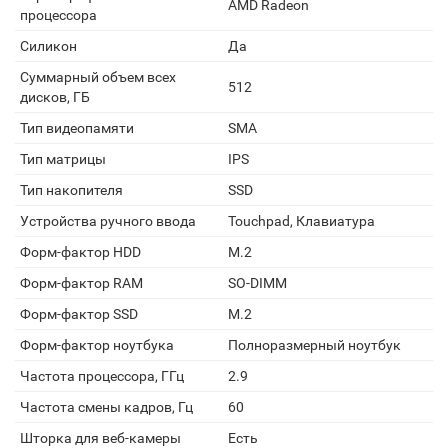
AMD Radeon
процессора
Силикон
Да
Суммарный объем всех
512
дисков, ГБ
Тип видеопамяти
SMA
Тип матрицы
IPS
Тип накопителя
SSD
Устройства ручного ввода
Touchpad, Клавиатура
Форм-фактор HDD
M.2
Форм-фактор RAM
SO-DIMM
Форм-фактор SSD
M.2
Форм-фактор ноутбука
Полноразмерный ноутбук
Частота процессора, ГГц
2.9
Частота смены кадров, Гц
60
Шторка для веб-камеры
Есть