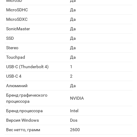
MicroSD
Да
MicroSDHC
Да
MicroSDXC
Да
SonicMaster
Да
SSD
Да
Stereo
Да
Touchpad
Да
USB-C (Thunderbolt 4)
1
USB-C 4
2
Алюминий
Да
Бренд графического
NVIDIA
процессора
Бренд процессора
Intel
Версия Windows
Dos
Вес нетто, грамм
2600