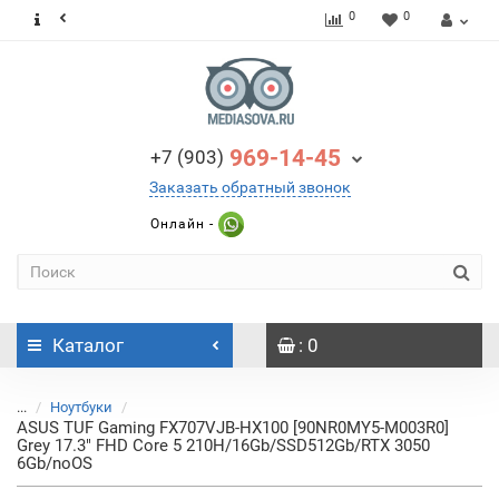
0
0
969-14-45
+7 (903)
Заказать обратный звонок
Онлайн -
Каталог
: 0
...
Ноутбуки
ASUS TUF Gaming FX707VJB-HX100 [90NR0MY5-M003R0]
Grey 17.3" FHD Core 5 210H/16Gb/SSD512Gb/RTX 3050
6Gb/noOS