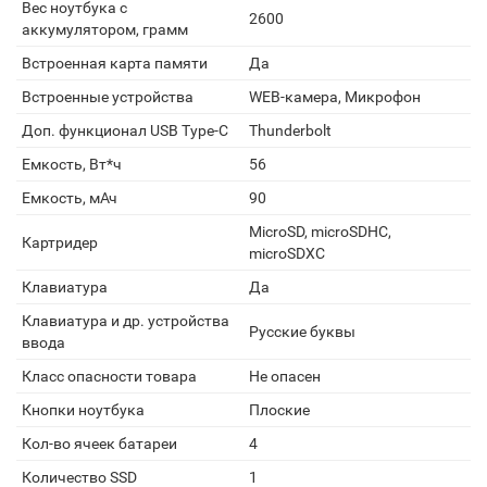
Вес ноутбука с
2600
аккумулятором, грамм
Встроенная карта памяти
Да
Встроенные устройства
WEB-камера, Микрофон
Доп. функционал USB Type-C
Thunderbolt
Емкость, Вт*ч
56
Емкость, мАч
90
MicroSD, microSDHC,
Картридер
microSDXC
Клавиатура
Да
Клавиатура и др. устройства
Русские буквы
ввода
Класс опасности товара
Не опасен
Кнопки ноутбука
Плоские
Кол-во ячеек батареи
4
Количество SSD
1