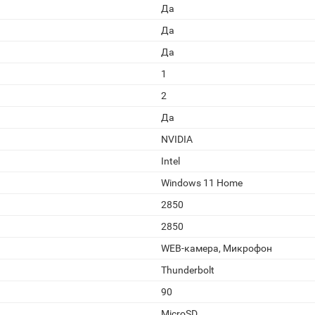
Да
Да
Да
1
2
Да
NVIDIA
Intel
Windows 11 Home
2850
2850
WEB-камера, Микрофон
Thunderbolt
90
MicroSD