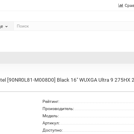
Сра
де
tel [90NR0L81-M008D0] Black 16" WUXGA Ultra 9 275HX 
Рейтинг:
Производитель:
Модель:
Артикул:
Доступно: