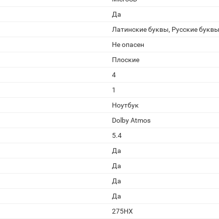
Да
Латинские буквы, Русские букв
Не опасен
Плоские
4
1
Ноутбук
Dolby Atmos
5.4
Да
Да
Да
Да
275HX