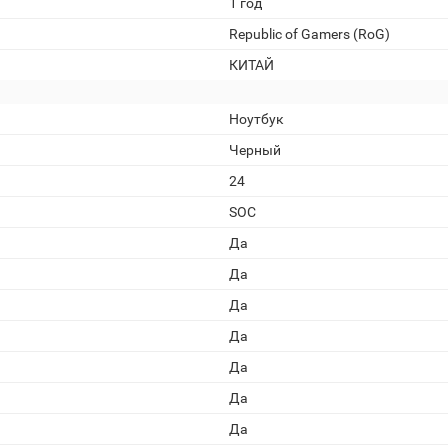
1 год
Republic of Gamers (RoG)
КИТАЙ
Ноутбук
Черный
24
SOC
Да
Да
Да
Да
Да
Да
Да