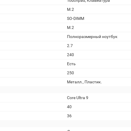
Touchpad, Клавиатура
M.2
SO-DIMM
M.2
Полноразмерный ноутбук
2.7
240
Есть
250
Металл., Пластик.
Core Ultra 9
40
36