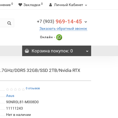
0
0
внение
Закладки
Личный Кабинет
969-14-45
+7 (903)
Заказать обратный звонок
Онлайн -
Корзина
покупок
: 0
2.7GHz/DDR5 32GB/SSD 2TB/Nvidia RTX
0 отзывов
Asus
90NR0L81-M008D0
11111243
Нет в наличии