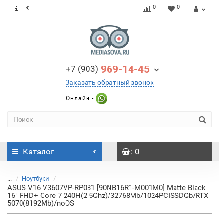
0
0
969-14-45
+7 (903)
Заказать обратный звонок
Онлайн -
Каталог
: 0
...
Ноутбуки
ASUS V16 V3607VP-RP031 [90NB16R1-M001M0] Matte Black
16" FHD+ Core 7 240H(2.5Ghz)/32768Mb/1024PCISSDGb/RTX
5070(8192Mb)/noOS