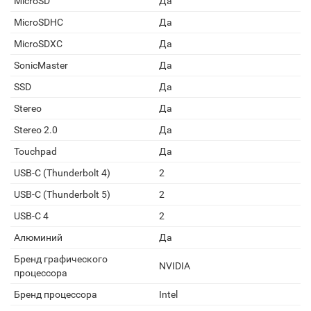
MicroSD
Да
MicroSDHC
Да
MicroSDXC
Да
SonicMaster
Да
SSD
Да
Stereo
Да
Stereo 2.0
Да
Touchpad
Да
USB-C (Thunderbolt 4)
2
USB-C (Thunderbolt 5)
2
USB-C 4
2
Алюминий
Да
Бренд графического
NVIDIA
процессора
Бренд процессора
Intel