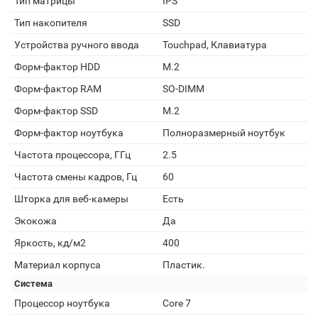
Тип матрицы
IPS
Тип накопителя
SSD
Устройства ручного ввода
Touchpad, Клавиатура
Форм-фактор HDD
M.2
Форм-фактор RAM
SO-DIMM
Форм-фактор SSD
M.2
Форм-фактор ноутбука
Полноразмерный ноутбук
Частота процессора, ГГц
2.5
Частота смены кадров, Гц
60
Шторка для веб-камеры
Есть
Экокожа
Да
Яркость, кд/м2
400
Материал корпуса
Пластик.
Система
Процессор ноутбука
Core 7