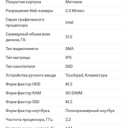
Покрытие корпуса
Матовое
Разрешение Web-камеры
2.0 Мпикс
Серия графического
Intel
процессора
Суммарный объем всех
512
дисков, ГБ
Тип видеопамяти
SMA
Тип матрицы
IPS
Тип накопителя
SSD
Устройства ручного ввода
Touchpad, Клавиатура
Форм-фактор HDD
M.2
Форм-фактор RAM
SO-DIMM
Форм-фактор SSD
M.2
Форм-фактор ноутбука
Полноразмерный ноутбук
Частота процессора, ГГц
2,2