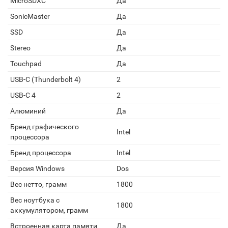
MicroSDXC
Да
SonicMaster
Да
SSD
Да
Stereo
Да
Touchpad
Да
USB-C (Thunderbolt 4)
2
USB-C 4
2
Алюминий
Да
Бренд графического
Intel
процессора
Бренд процессора
Intel
Версия Windows
Dos
Вес нетто, грамм
1800
Вес ноутбука с
1800
аккумулятором, грамм
Встроенная карта памяти
Да