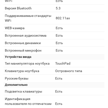
Wi-Fi
Есть
Версия Bluetooth
5.3
Поддерживаемые стандарты
802.11ax
WiFi
WEB-камера
Есть
Встроенная аудиосистема
Есть
Встроенные динамики
Есть
Встроенный микрофон
Есть
Устройства ввода
Тип манипулятора ноутбука
TouchPad
Клавиатура ноутбука
Островного типа
Русские буквы
Есть
Дополнительно
Подсветка клавиатуры
Есть
Идентификация
пользователя по отпечаткам
Есть