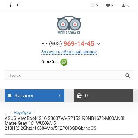
0
0
969-14-45
+7 (903)
Заказать обратный звонок
Онлайн -
Каталог
: 0
...
Ноутбуки
ASUS VivoBook S16 S3607VA-RP152 [90NB1672-M00AN0]
Matte Gray 16" WUXGA 5
210H(2.2Ghz)/16384Mb/512PCISSDGb/noOS