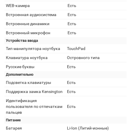
WEB-камера
Есть
Встроенная аудиосистема
Есть
Встроенные динамики
Есть
Встроенный микрофон
Есть
Устройства ввода
Тип манипулятора ноутбука
TouchPad
Клавиатура ноутбука
Островного типа
Русские буквы
Есть
Дополнительно
Подсветка клавиатуры
Есть
Поддержка замка Kensington
Есть
Идентификация
пользователя по отпечаткам
Есть
пальцев
Питание
Батарея
Li-Ion (Литий-ионные)