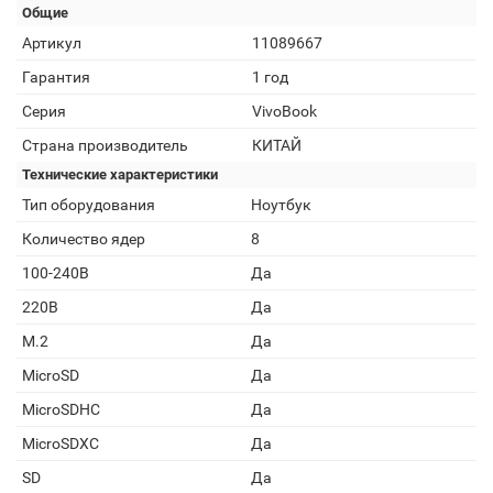
Общие
Артикул
11089667
Гарантия
1 год
Серия
VivoBook
Страна производитель
КИТАЙ
Технические характеристики
Тип оборудования
Ноутбук
Количество ядер
8
100-240В
Да
220В
Да
M.2
Да
MicroSD
Да
MicroSDHC
Да
MicroSDXC
Да
SD
Да