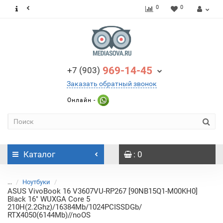
0
0
969-14-45
+7 (903)
Заказать обратный звонок
Онлайн -
Каталог
: 0
...
Ноутбуки
ASUS VivoBook 16 V3607VU-RP267 [90NB15Q1-M00KH0]
Black 16" WUXGA Core 5
210H(2.2Ghz)/16384Mb/1024PCISSDGb/
RTX4050(6144Mb)//noOS