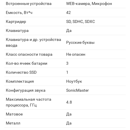
Встроенные устройства
WEB-камера, Микрофон
Емкость, Вт*ч
42
Картридер
SD, SDHC, SDXC
Клавиатура
Да
Клавиатура и др. устройства
Русские буквы
ввода
Класс опасности товара
Не опасен
Кол-во ячеек батареи
3
Количество SSD
1
Комплектация
Ноутбук
Конфигурация звука
SonicMaster
Максимальная частота
4.8
процессора, ГГц
Матовое
Да
Металл
Да